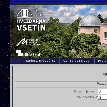
Nabídka hvězdárny
Co lze pozorovat
Pro š
In
Článek:
E-mail příjemce:
E-mail odesílatele: