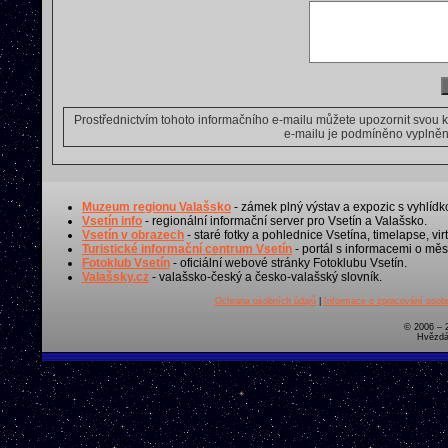
Prostřednictvím tohoto informačního e-mailu můžete upozornit svou 
e-mailu je podmíněno vyplnění
Muzeum regionu Valašsko
- zámek plný výstav a expozic s vyhlídk
Vsetín info
- regionální informační server pro Vsetín a Valašsko.
Vsetín v obrazech
- staré fotky a pohlednice Vsetína, timelapse, virt
Turistické informační centrum Vsetín
- portál s informacemi o měst
Fotoklub Vsetín
- oficiální webové stránky Fotoklubu Vsetín.
Valašsky.cz
- valašsko-český a česko-valašský slovník.
Ochrana osobních údajů
|
Informace o zpracování osobn
© 2006 – 
Hvězdá