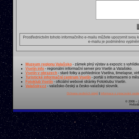
Prostřednictvím tohoto informačního e-mailu můžete upozornit svou 
e-mailu je podmíněno vyplnění
Muzeum regionu Valašsko
- zámek plný výstav a expozic s vyhlídk
Vsetín info
- regionální informační server pro Vsetín a Valašsko.
Vsetín v obrazech
- staré fotky a pohlednice Vsetína, timelapse, virt
Turistické informační centrum Vsetín
- portál s informacemi o měst
Fotoklub Vsetín
- oficiální webové stránky Fotoklubu Vsetín.
Valašsky.cz
- valašsko-český a česko-valašský slovník.
Ochrana osobních údajů
|
Informace o zpracování osobn
© 2006 – 
Hvězdá