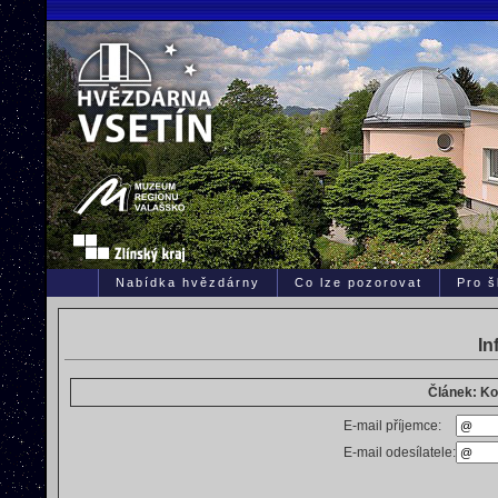
Nabídka hvězdárny
Co lze pozorovat
Pro š
In
Článek: K
E-mail příjemce:
E-mail odesílatele: