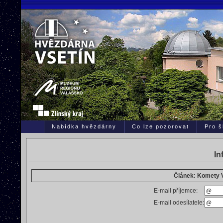
Nabídka hvězdárny
Co lze pozorovat
Pro š
In
Článek: Komety V
E-mail příjemce:
E-mail odesílatele: