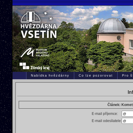
Nabídka hvězdárny
Co lze pozorovat
Pro š
In
Článek: Komet
E-mail příjemce:
E-mail odesílatele: