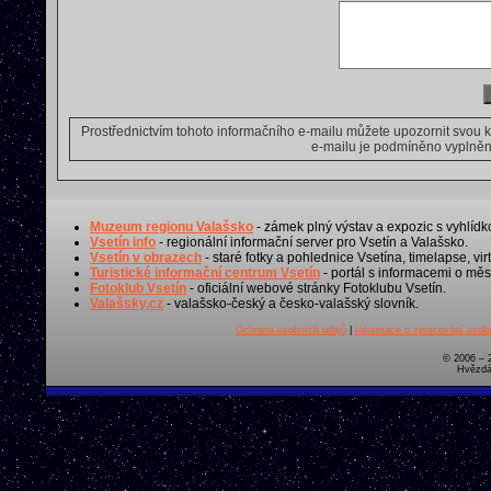
Prostřednictvím tohoto informačního e-mailu můžete upozornit svou 
e-mailu je podmíněno vyplnění
Muzeum regionu Valašsko
- zámek plný výstav a expozic s vyhlídk
Vsetín info
- regionální informační server pro Vsetín a Valašsko.
Vsetín v obrazech
- staré fotky a pohlednice Vsetína, timelapse, virt
Turistické informační centrum Vsetín
- portál s informacemi o měst
Fotoklub Vsetín
- oficiální webové stránky Fotoklubu Vsetín.
Valašsky.cz
- valašsko-český a česko-valašský slovník.
Ochrana osobních údajů
|
Informace o zpracování osobn
© 2006 – 
Hvězdá