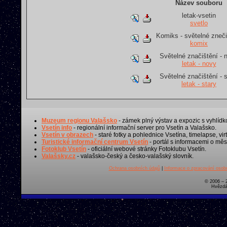
Název souboru
letak-vsetin
svetlo
Komiks - světelné zneči
komix
Světelné značištění - 
letak - novy
Světelné značištění - s
letak - stary
Muzeum regionu Valašsko
- zámek plný výstav a expozic s vyhlídk
Vsetín info
- regionální informační server pro Vsetín a Valašsko.
Vsetín v obrazech
- staré fotky a pohlednice Vsetína, timelapse, virt
Turistické informační centrum Vsetín
- portál s informacemi o měst
Fotoklub Vsetín
- oficiální webové stránky Fotoklubu Vsetín.
Valašsky.cz
- valašsko-český a česko-valašský slovník.
Ochrana osobních údajů
|
Informace o zpracování osobn
© 2006 – 
Hvězdá